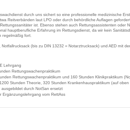
tswachdienst durch uns sichert so eine professionelle medizinische Er
twa Reitverbänden laut LPO oder durch behördliche Auflagen gefordert
ttungssanitäter ist. Ebenso stehen auch Rettungsassistenten oder Not
al hauptberufliche Erfahrung im Rettungsdienst, da wir kein Sanitätsd
n regelmäßig fort.
 Notfallrucksack (bis zu DIN 13232 = Notarztrucksack) und AED mit de
:
 UE Lehrgang
Stunden Rettungswachenpraktikum
tunden Rettungswachenpraktikum und 160 Stunden Klinikpraktikum (Not
g, 1200 Stunden Theorie, 320 Stunden Krankenhauspraktikum (auf oben
 ausgebildet durch NotSan ersetzt
oder Ergänzungslehrgang vom RettAss