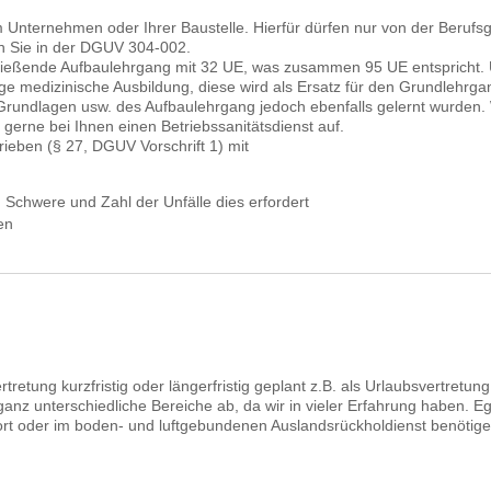
rem Unternehmen oder Ihrer Baustelle. Hierfür dürfen nur von der Beruf
en Sie in der DGUV 304-002.
ießende Aufbaulehrgang mit 32 UE, was zusammen 95 UE entspricht. U
e medizinische Ausbildung, diese wird als Ersatz für den Grundlehrga
 Grundlagen usw. des Aufbaulehrgang jedoch ebenfalls gelernt wurden. Wi
gerne bei Ihnen einen Betriebssanitätsdienst auf.
trieben (§ 27, DGUV Vorschrift 1) mit
Schwere und Zahl der Unfälle dies erfordert
en
rtretung kurzfristig oder längerfristig geplant z.B. als Urlaubsvertret
anz unterschiedliche Bereiche ab, da wir in vieler Erfahrung haben. Eg
ort oder im boden- und luftgebundenen Auslandsrückholdienst benötigen