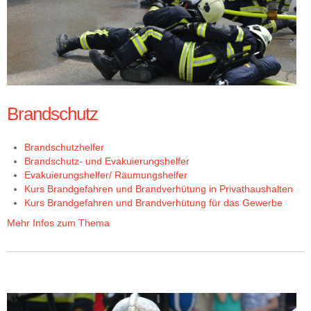
Brandschutz
Brandschutzhelfer
Brandschutz- und Evakuierungshelfer
Evakuierungshelfer/ Räumungshelfer
Kurs Brandgefahren und Brandverhütung in Privathaushalten
Kurs Brandgefahren und Brandverhütung für das Gewerbe
Mehr Infos zum Thema