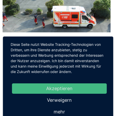
Notfallmedizin
Diese Seite nutzt Website Tracking-Technologien von
Dritten, um ihre Dienste anzubieten, stetig zu
verbessern und Werbung entsprechend der Interessen
Erste Hilfe Ausbildung für Privatpersonen / Gruppen
der Nutzer anzuzeigen. Ich bin damit einverstanden
Erste Hilfe Fresh Up 3 Stunden Crash Kurs
Erste Hilfe bei besonderen Lagen wie starken Blutungen
und kann meine Einwilligung jederzeit mit Wirkung für
Erste Hilfe Auffrischung für Kinder / Babys 3 Stunden
die Zukunft widerrufen oder ändern.
Erste Hilfe am Kind
Erste Hilfe Kurse laut Richtlinien der BG in Kooperation
AED Traning solo
Akzeptieren
EH-Kurs zzgl. AED Training
Erste Hilfe für Bildungs- und Betreuungseinrichtungen in
Verweigern
Kooperation
Erste Hilfe Kurse für spezielle Gruppen wie Vereine
mehr
Erste Hilfe Kurse für Führerscheinbewerber