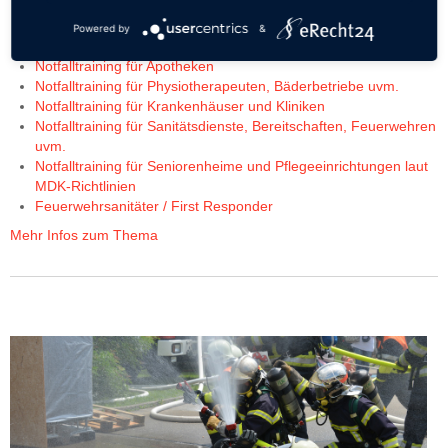
Erste Hilfe für Feuerwehren / HiOrg
Sanitäter48 / Sanitätshelferausbildung
Powered by
&
Notfalltraining für Arztpraxen
Notfalltraining für Apotheken
Notfalltraining für Physiotherapeuten, Bäderbetriebe uvm.
Notfalltraining für Krankenhäuser und Kliniken
Notfalltraining für Sanitätsdienste, Bereitschaften, Feuerwehren
uvm.
Notfalltraining für Seniorenheime und Pflegeeinrichtungen laut
MDK-Richtlinien
Feuerwehrsanitäter / First Responder
Mehr Infos zum Thema