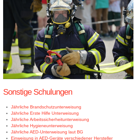
Sonstige Schulungen
Jährliche Brandschutzunterweisung
Jährliche Erste Hilfe Unterweisung
Jährliche Arbeitssicherheitunterweisung
Jährliche Hygieneunterweisung
Jährliche AED-Unterweisung laut BG
Einweisung in AED-Geräte verschiedener Hersteller